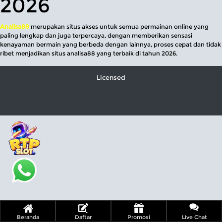
2026
Referral
Analisa88
merupakan situs akses untuk semua permainan online yang
Promosi
paling lengkap dan juga terpercaya, dengan memberikan sensasi
kenayaman bermain yang berbeda dengan lainnya, proses cepat dan tidak
ribet menjadikan situs analisa88 yang terbaik di tahun 2026.
Hubungi Kami
Live Chat
Licensed
Pengaduan Customer
Pilih Bahasa:
MASUK
DAFTAR
&copy; ANALISA88 : Akses Situs Permainan
Online Lengkap Terpercaya 2026. Hak Cipta
Dilindungi.
Beranda
Daftar
Promosi
Live Chat